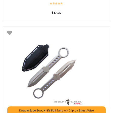
$
17.95
Double Edge Boot Knife Full Tang w/ Clip by Street Wise