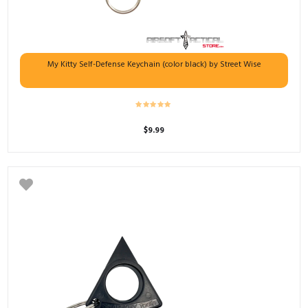
My Kitty Self-Defense Keychain (color black) by Street Wise
$
9.99