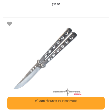
$
13.95
9″ Butterfly Knife by Street Wise