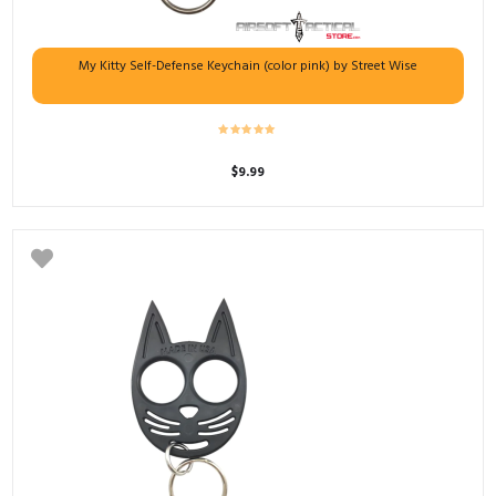
My Kitty Self-Defense Keychain (color pink) by Street Wise
$
9.99