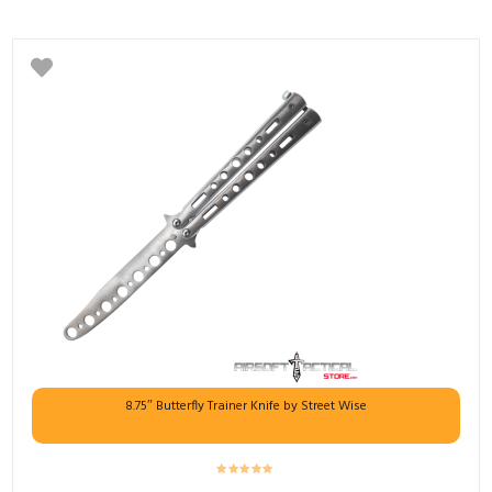
8.75″ Butterfly Trainer Knife by Street Wise