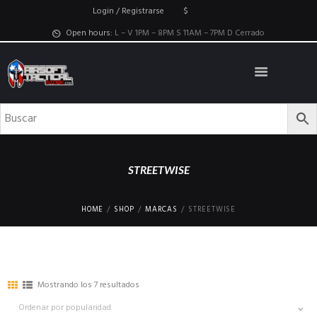
Login / Registrarse
$
Open hours:
L – V 1PM – 8PM S 11AM – 7PM D Cerrado
STREETWISE
HOME
SHOP
MARCAS
STREETWISE
Mostrando los 7 resultados