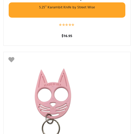
5.25″ Karambit Knife by Street Wise
$
16.95