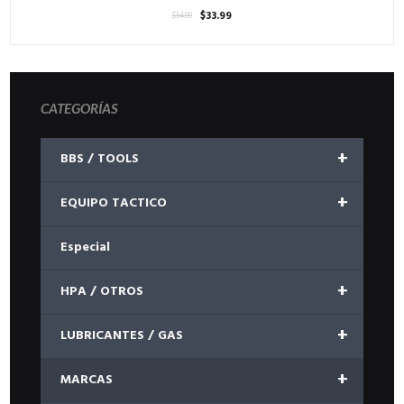
El
El
$
33.99
$
54.99
precio
precio
original
actual
era:
es:
$54.99.
$33.99.
CATEGORÍAS
+
BBS / TOOLS
+
EQUIPO TACTICO
Especial
+
HPA / OTROS
+
LUBRICANTES / GAS
+
MARCAS