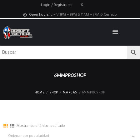
Login / Registrarse
$
Open hours:
L – V 1PM – 8PM S 11AM – 7PM D Cerrado
6MMPROSHOP
HOME
SHOP
MARCAS
6MMPROSHOP
Mostrando el único resultado