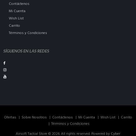
Contáctenos
Mi Cuenta
Wish List
Carrito
Términos y Condiciones
SÍGUENOS EN LAS REDES
Ofertas
Sobre Nosotros
Contáctenos
Mi Cuenta
Wish List
Carrito
Términos y Condiciones
Airsoft Tactial Store © 2026. All rights reserved. Powered by
Cyber