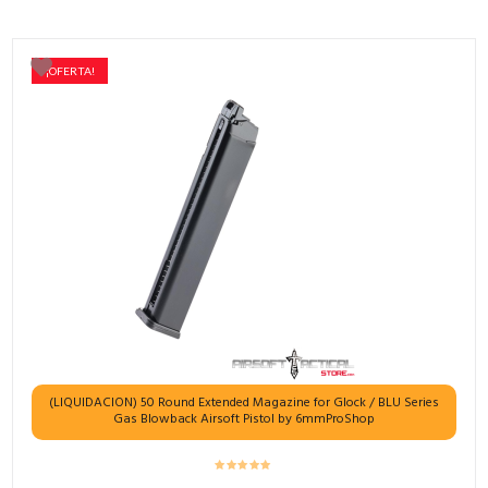
¡OFERTA!
(LIQUIDACION) 50 Round Extended Magazine for Glock / BLU Series
Gas Blowback Airsoft Pistol by 6mmProShop