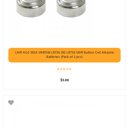
LR41 AG3 392A SR41SW LR736 392 LR736 SR41 Button Cell Alkaline
Batteries (Pack of 2 pcs)
$
3.00