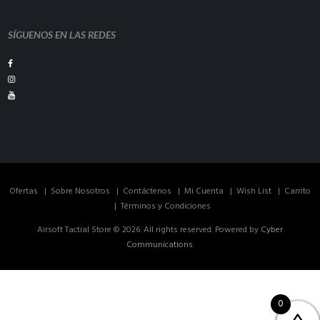
SÍGUENOS EN LAS REDES
Ofertas
Sobre Nosotros
Contáctenos
Mi Cuenta
Wish List
Carrito
Términos y Condiciones
Airsoft Tactial Store © 2026. All rights reserved. Powered by
Cyber
Communications
.
0