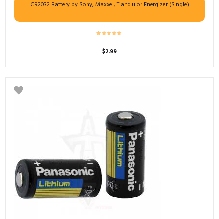
CR2032 Battery by Sony, Maxxel, Tianqiu or Energizer (Single)
$
2.99