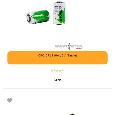
CR-2 CR2 Battery 3V (Single)
$
4.99