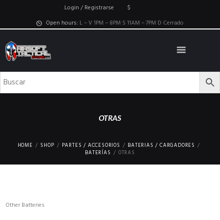
Login / Registrarse
$
Open hours:
L – V 1PM – 8PM S 11AM – 7PM D Cerrado
OTRAS
HOME
SHOP
PARTES / ACCESORIOS
BATERIAS / CARGADORES
BATERÍAS
OTRAS
Other Batteries