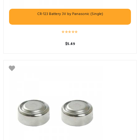
CR-123 Battery 3V by Panasonic (Single)
$
5.49