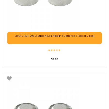
LR43 LR43H AG12 Button Cell Alkaline Batteries (Pack of 2 pcs)
$
3.00