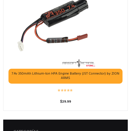
7.4v 350mAh Lithium-Ion HPA Engine Battery (JST Connector) by ZION
ARMS
$
29.99