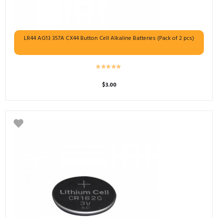
LR44 AG13 357A CX44 Button Cell Alkaline Batteries (Pack of 2 pcs)
$
3.00