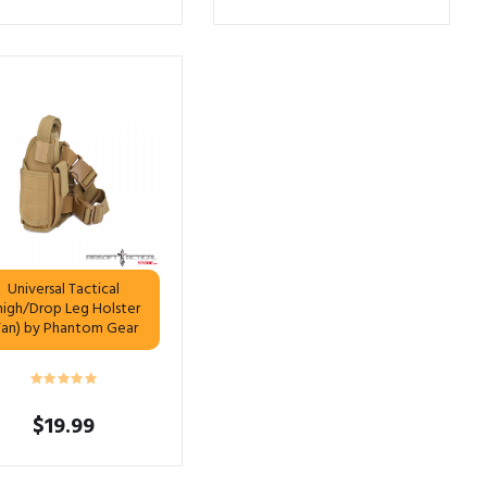
Universal Tactical
high/Drop Leg Holster
Tan) by Phantom Gear
$
19.99