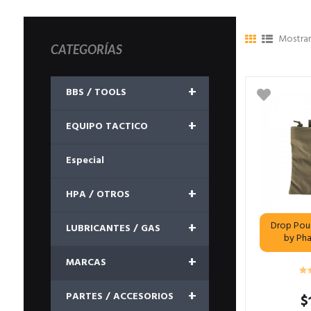
Mostran
CATEGORÍAS
+
BBS / TOOLS
+
EQUIPO TACTICO
Especial
+
HPA / OTROS
+
Drop Pou
LUBRICANTES / GAS
by Ph
+
MARCAS
+
PARTES / ACCESORIOS
$