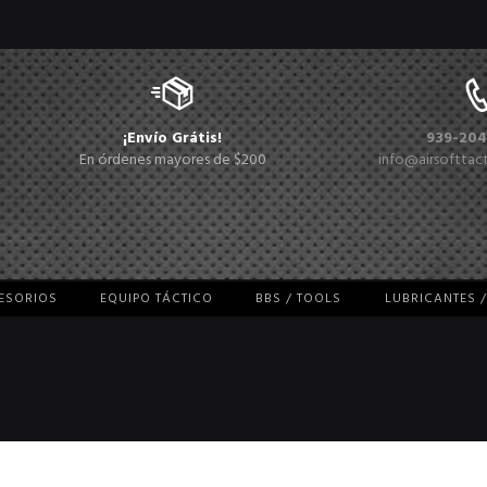
¡Envío Grátis!
939-204
En órdenes mayores de $200
info@airsofttac
CESORIOS
EQUIPO TÁCTICO
BBS / TOOLS
LUBRICANTES 