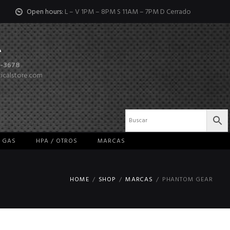
Open hours:
L – V 1PM – 8PM S 11AM – 7PM D Cerrado
-3678
ticalstore.com
/ GAS
HPA / OTROS
MARCAS
HOME
SHOP
MARCAS
PHANTOM GEAR