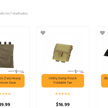
do los 7 resultados
ch (Tan) Heavy
Utility Dump Pouch
Bl
antom Gear
Foldable Tan
19.99
$
16.99