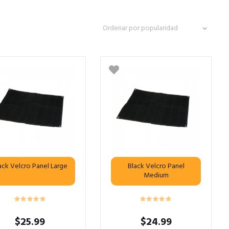
ack Velcro Panel Large
Black Velcro Panel
Medium
$
25.99
$
24.99