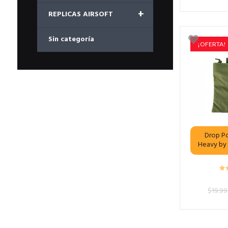
+
REPLICAS AIRSOFT
Sin categoría
¡OFERTA!
Drop P
Heavy by
$
19.99