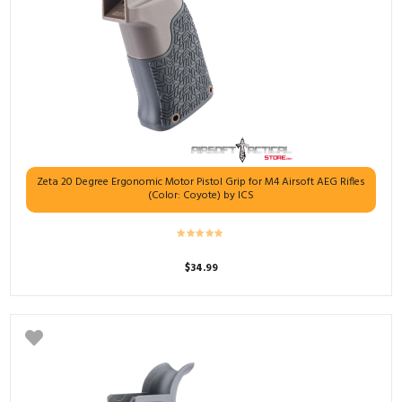
Zeta 20 Degree Ergonomic Motor Pistol Grip for M4 Airsoft AEG Rifles
(Color: Coyote) by ICS
$
34.99