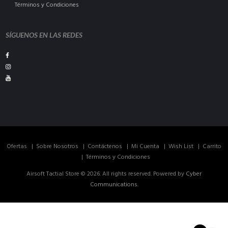
Términos y Condiciones
SÍGUENOS EN LAS REDES
Ofertas
Sobre Nosotros
Contáctenos
Mi Cuenta
Wish List
Carrito
Términos y Condiciones
Airsoft Tactial Store © 2026. All rights reserved. Powered by
Cyber
Communications
.