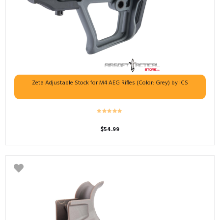
Zeta Adjustable Stock for M4 AEG Rifles (Color: Grey) by ICS
$
54.99