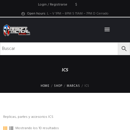
Login / Registrarse
$
Open hours:
L – V 1PM – 8PM S 11AM – 7PM D Cerrado
ICS
HOME
SHOP
MARCAS
ICS
Replicas, partes y accesorios ICS
Mostrando los 10 resultados