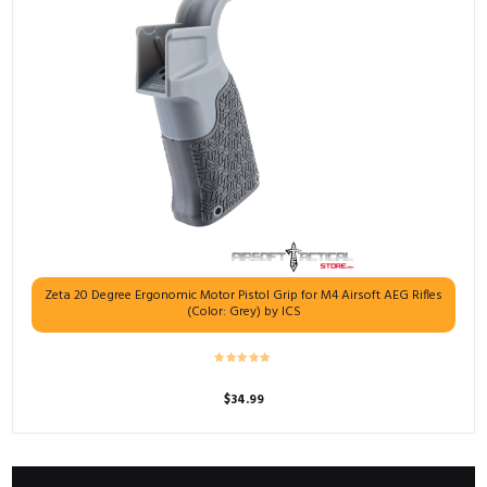
Zeta 20 Degree Ergonomic Motor Pistol Grip for M4 Airsoft AEG Rifles
(Color: Grey) by ICS
$
34.99