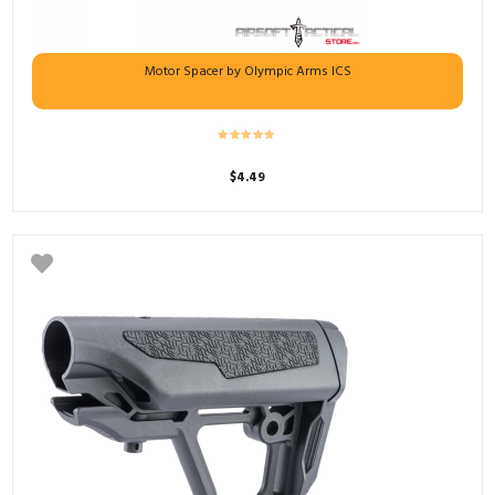
Motor Spacer by Olympic Arms ICS
$
4.49