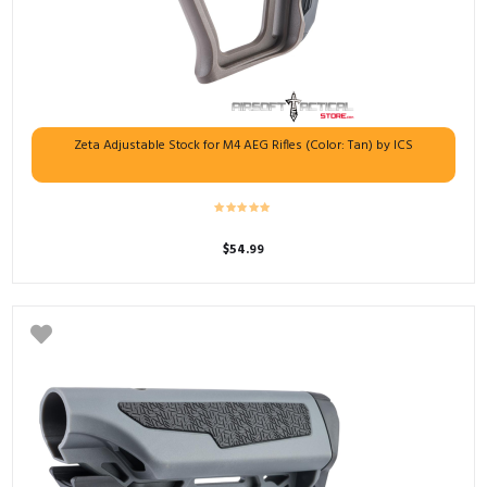
Zeta Adjustable Stock for M4 AEG Rifles (Color: Tan) by ICS
$
54.99