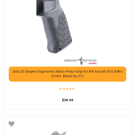
Zeta 20 Degree Ergonomic Motor Pistol Grip for M4 Airsoft AEG Rifles
(Color: Black) by ICS
$
34.99