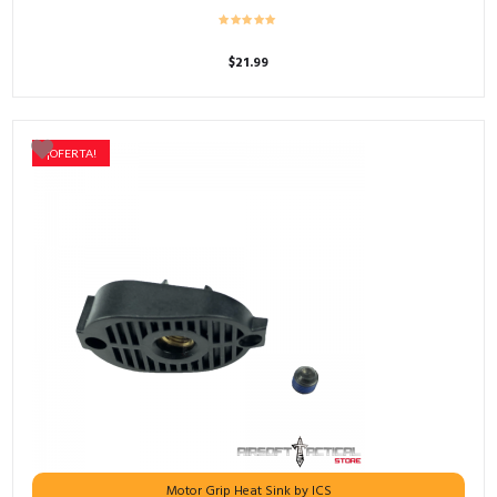
$
21.99
¡OFERTA!
Motor Grip Heat Sink by ICS