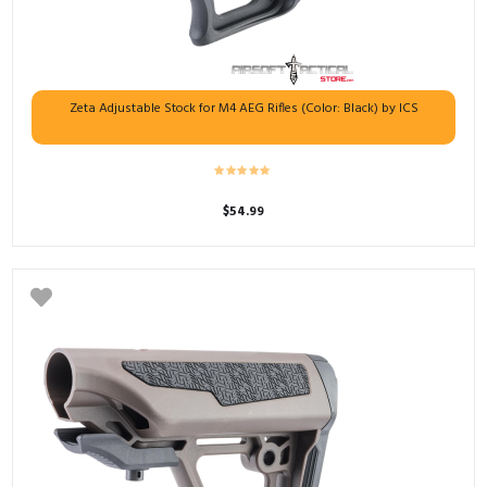
Zeta Adjustable Stock for M4 AEG Rifles (Color: Black) by ICS
$
54.99