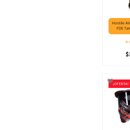
Hostile A
FDE Ta
$
¡OFERTA!