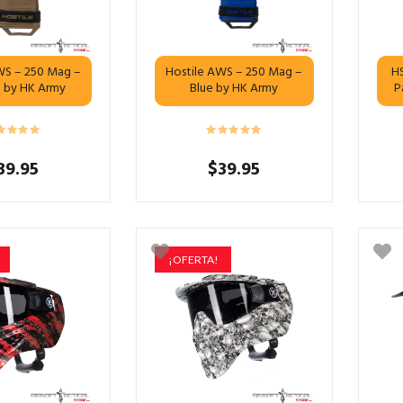
WS – 250 Mag –
Hostile AWS – 250 Mag –
H
n by HK Army
Blue by HK Army
P
39.95
$
39.95
¡OFERTA!