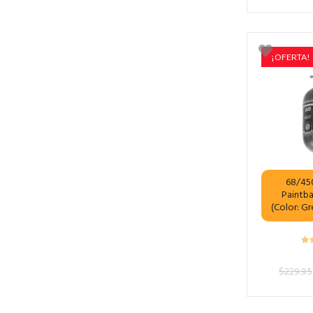
¡OFERTA!
68/45
Paintba
(Color: G
$
229.95