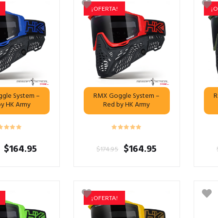
¡OFERTA!
¡O
gle System –
RMX Goggle System –
R
by HK Army
Red by HK Army
El
El
El
El
$
164.95
$
164.95
$
174.95
precio
precio
precio
precio
original
actual
original
actual
era:
es:
era:
es:
$174.95.
$164.95.
$174.95.
$164.95.
¡OFERTA!