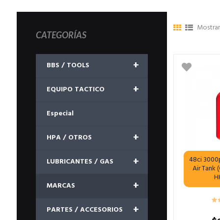
Mostran
CATEGORÍAS
+
BBS / TOOLS
+
EQUIPO TACTICO
Especial
+
HPA / OTROS
+
48ci 3000
LUBRICANTES / GAS
Air Tank 
H
+
MARCAS
+
PARTES / ACCESORIOS