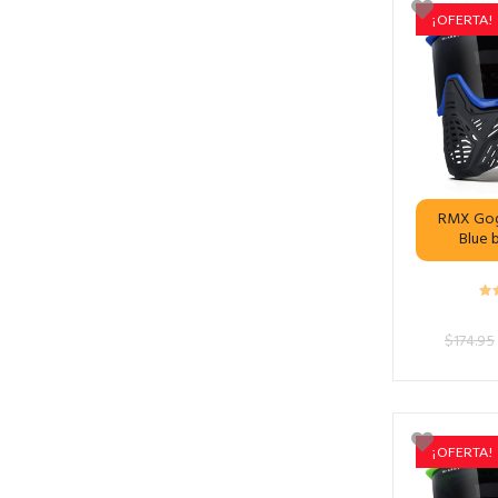
¡OFERTA!
RMX Gog
Blue 
$
174.95
¡OFERTA!