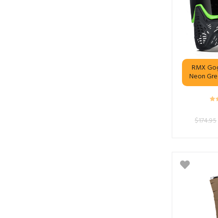
RMX Gog
Neon Gre
$
174.95