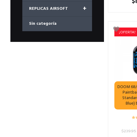
$
+
REPLICAS AIRSOFT
Sin categoría
¡OFERTA!
DOOM 68/4
Paintbal
Standar
Blue)
$
239.95