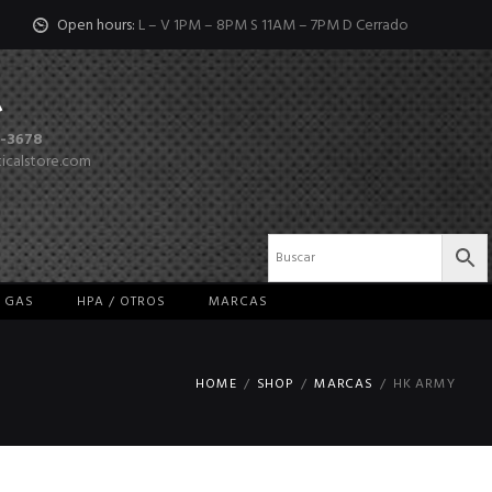
Open hours:
L – V 1PM – 8PM S 11AM – 7PM D Cerrado
-3678
ticalstore.com
/ GAS
HPA / OTROS
MARCAS
HOME
SHOP
MARCAS
HK ARMY