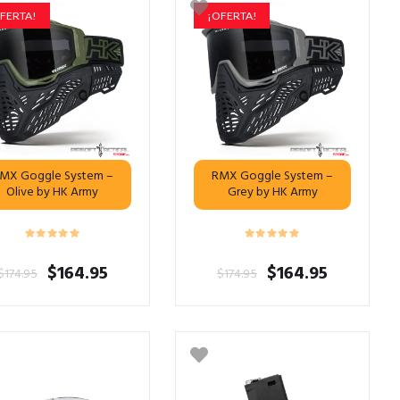
FERTA!
¡OFERTA!
MX Goggle System –
RMX Goggle System –
Olive by HK Army
Grey by HK Army
El
El
El
El
$
164.95
$
164.95
$
174.95
$
174.95
precio
precio
precio
precio
original
actual
original
actual
era:
es:
era:
es:
$174.95.
$164.95.
$174.95.
$164.95.