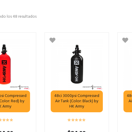
do los 48 resultados
psi Compressed
48ci 3000psi Compressed
48
(Color: Red) by
Air Tank (Color: Black) by
Ai
K Army
HK Army