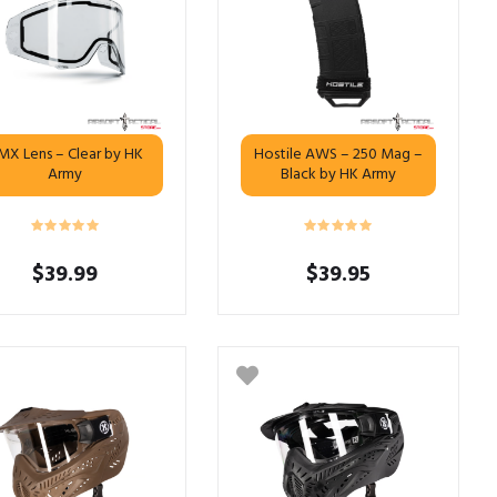
MX Lens – Clear by HK
Hostile AWS – 250 Mag –
Army
Black by HK Army
$
39.99
$
39.95