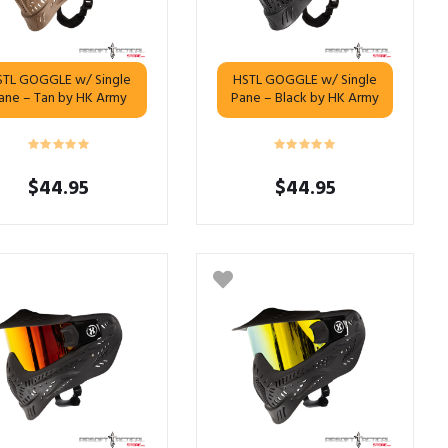
STL GOGGLE w/ Single
HSTL GOGGLE w/ Single
ane – Tan by HK Army
Pane – Black by HK Army
$
44.95
$
44.95