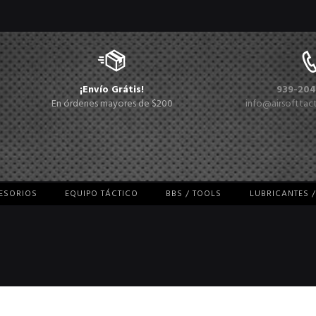
¡Envío Grátis!
939-204
En órdenes mayores de $200
info@airsofttac
CESORIOS
EQUIPO TÁCTICO
BBS / TOOLS
LUBRICANTES 