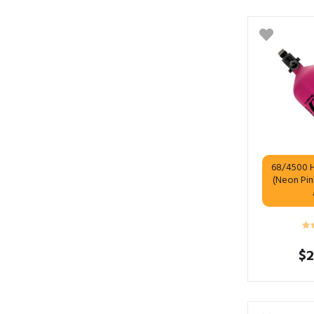
68/4500 H
(Neon Pin
$
2